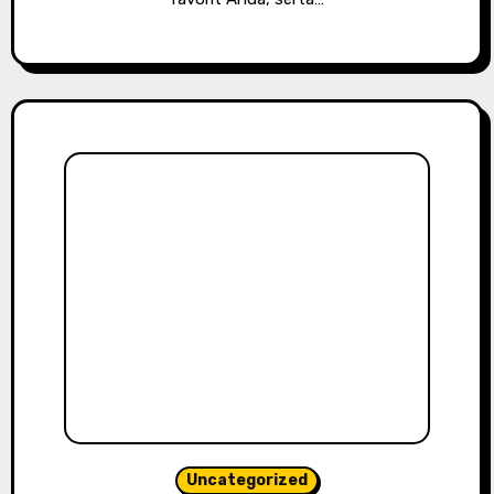
Uncategorized