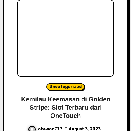
Uncategorized
Kemilau Keemasan di Golden
Stripe: Slot Terbaru dari
OneTouch
okewod777
August 3, 2023