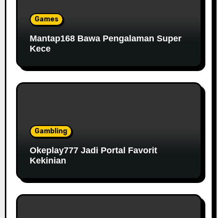
Games
Mantap168 Bawa Pengalaman Super
Kece
Gambling
Okeplay777 Jadi Portal Favorit
Kekinian