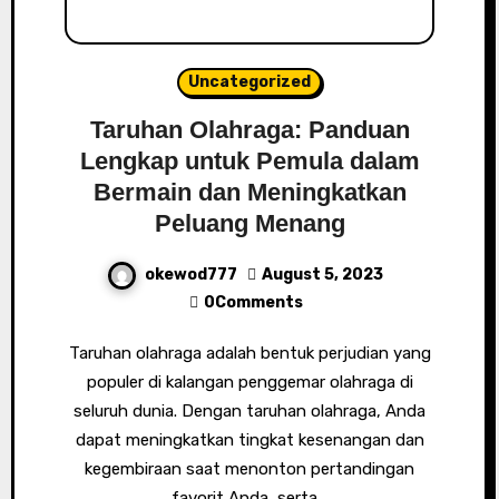
Uncategorized
Taruhan Olahraga: Panduan
Lengkap untuk Pemula dalam
Bermain dan Meningkatkan
Peluang Menang
okewod777
August 5, 2023
0Comments
Taruhan olahraga adalah bentuk perjudian yang
populer di kalangan penggemar olahraga di
seluruh dunia. Dengan taruhan olahraga, Anda
dapat meningkatkan tingkat kesenangan dan
kegembiraan saat menonton pertandingan
favorit Anda, serta…