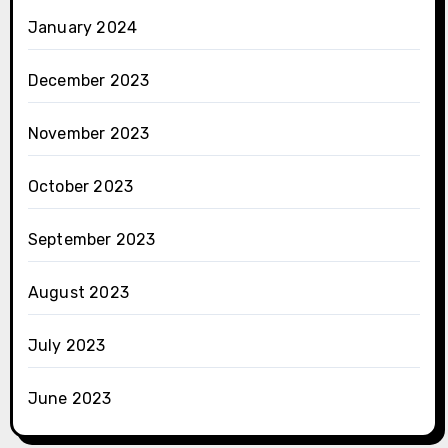
January 2024
December 2023
November 2023
October 2023
September 2023
August 2023
July 2023
June 2023