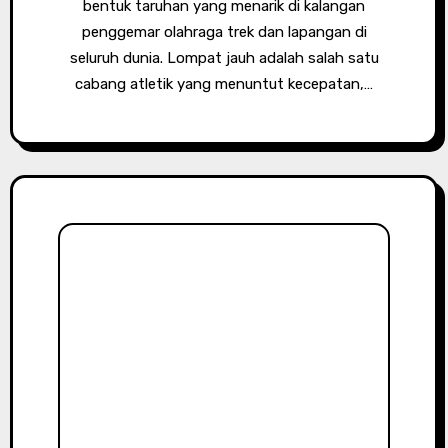
bentuk taruhan yang menarik di kalangan
penggemar olahraga trek dan lapangan di
seluruh dunia. Lompat jauh adalah salah satu
cabang atletik yang menuntut kecepatan,…