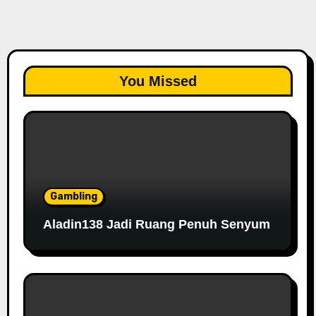
You Missed
Gambling
Aladin138 Jadi Ruang Penuh Senyum