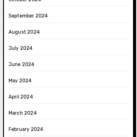
September 2024
August 2024
July 2024
June 2024
May 2024
April 2024
March 2024
February 2024