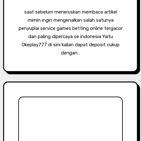
saat sebelum meneruskan membaca artikel
mimin ingin mengenalkan salah satunya
penyuplai service games betting online tergacor
dan paling dipercaya se indonesia Yaitu
Okeplay777 di sini kalian dapat deposit cukup
dengan…