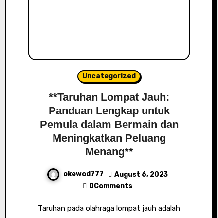
Uncategorized
**Taruhan Lompat Jauh:
Panduan Lengkap untuk
Pemula dalam Bermain dan
Meningkatkan Peluang
Menang**
okewod777
August 6, 2023
0Comments
Taruhan pada olahraga lompat jauh adalah