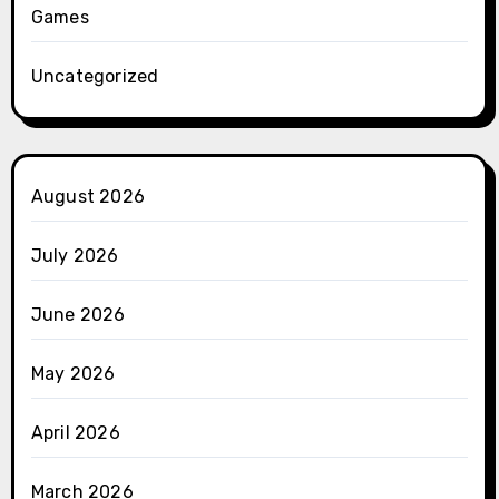
Games
Uncategorized
August 2026
July 2026
June 2026
May 2026
April 2026
March 2026