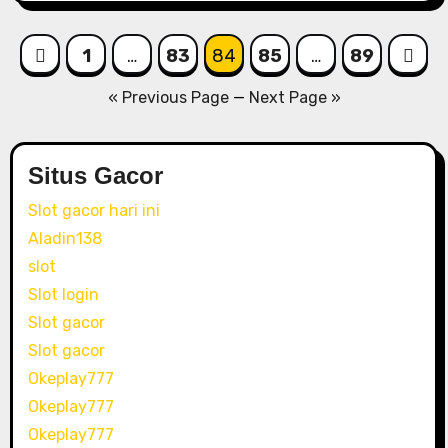
Posts
1
…
83
84
85
…
89
pagination
« Previous Page
—
Next Page »
Situs Gacor
Slot gacor hari ini
Aladin138
slot
Slot login
Slot gacor
Slot gacor
Okeplay777
Okeplay777
Okeplay777