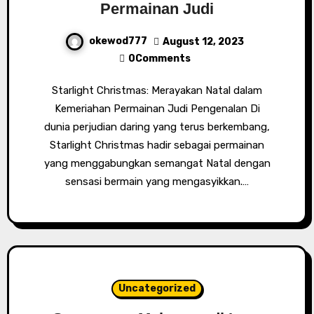
Permainan Judi
okewod777
August 12, 2023
0Comments
Starlight Christmas: Merayakan Natal dalam
Kemeriahan Permainan Judi Pengenalan Di
dunia perjudian daring yang terus berkembang,
Starlight Christmas hadir sebagai permainan
yang menggabungkan semangat Natal dengan
sensasi bermain yang mengasyikkan.…
Uncategorized